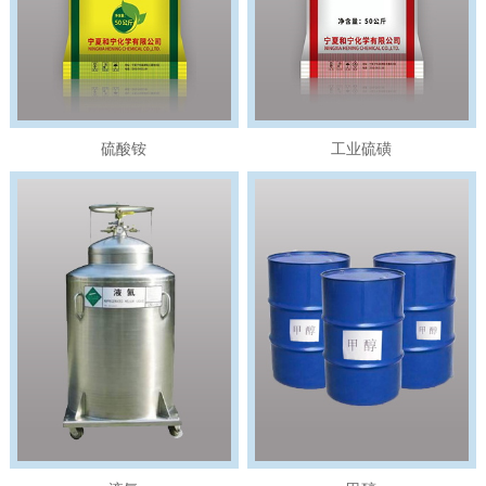
硫酸铵
工业硫磺