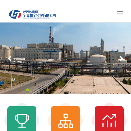
切
换
Previous
导
Nex
航