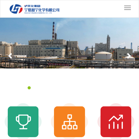
切
换
Previous
导
Nex
航