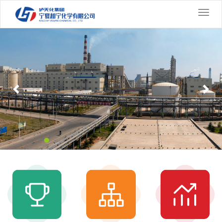
切
换
Previous
导
Nex
航