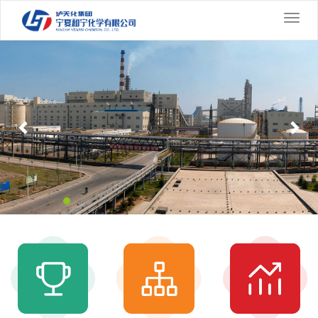
切
换
Previous
导
Nex
航