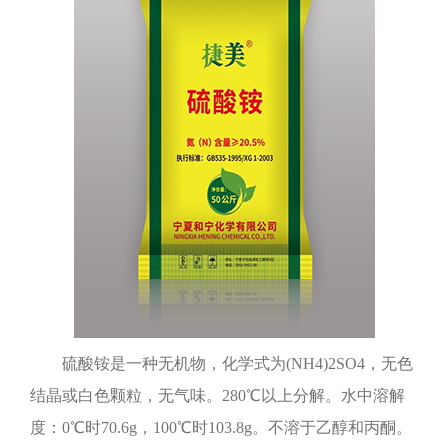
硫酸铵是一种无机物，化学式为(NH4)2SO4，无色
结晶或白色颗粒，无气味。280℃以上分解。水中溶解
度：0℃时70.6g，100℃时103.8g。不溶于乙醇和丙酮。