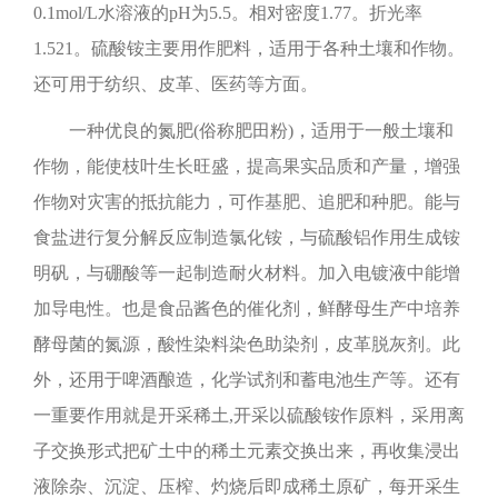
0.1mol/L水溶液的pH为5.5。相对密度1.77。折光率
1.521。硫酸铵主要用作肥料，适用于各种土壤和作物。
还可用于纺织、皮革、医药等方面。
一种优良的氮肥(俗称肥田粉)，适用于一般土壤和
作物，能使枝叶生长旺盛，提高果实品质和产量，增强
作物对灾害的抵抗能力，可作基肥、追肥和种肥。能与
食盐进行复分解反应制造氯化铵，与硫酸铝作用生成铵
明矾，与硼酸等一起制造耐火材料。加入电镀液中能增
加导电性。也是食品酱色的催化剂，鲜酵母生产中培养
酵母菌的氮源，酸性染料染色助染剂，皮革脱灰剂。此
外，还用于啤酒酿造，化学试剂和蓄电池生产等。还有
一重要作用就是开采稀土,开采以硫酸铵作原料，采用离
子交换形式把矿土中的稀土元素交换出来，再收集浸出
液除杂、沉淀、压榨、灼烧后即成稀土原矿，每开采生