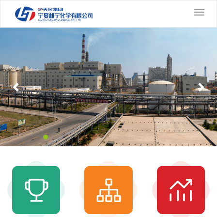
切
换
Previous
导
Nex
航