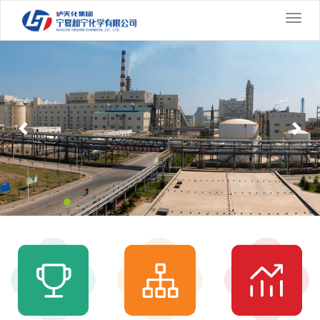
切
换
Previous
导
Nex
航