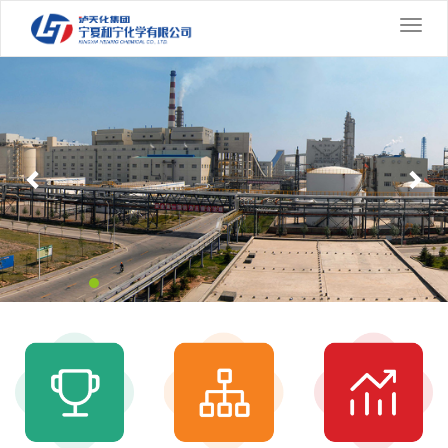
切
换
Previous
导
Nex
航